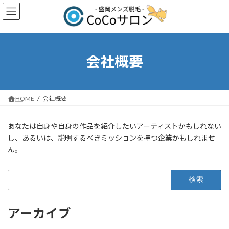
コ
ナ
ン
ビ
テ
ゲ
ン
ー
ツ
シ
へ
ョ
会社概要
ス
ン
キ
に
ッ
移
プ
動
HOME
会社概要
あなたは自身や自身の作品を紹介したいアーティストかもしれない
し、あるいは、説明するべきミッションを持つ企業かもしれませ
ん。
検
索:
アーカイブ